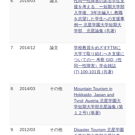
6.
2015/03
論文
性同一性障害のある学生支
援を考える ー短期大学部
入学後、3年次編入し教職
を志望した学生への支援事
例ー 北星学園大学短期大
学部 北星論集 (共著)
7.
2014/12
論文
学校教員をめざすFTMに
大学で取り組むべき支援に
ついての一 考察 GID（性
同一性障害）学会雑誌
(7),100-101頁 (共著)
8.
2014/03
その他
Mountain Tourism in
Hokkaido, Japan and
Tyrol, Austria 北星学園大
学短期大学部北星論集 (第
１２号) (単著)
9.
2012/03
その他
Disaster Tourism 北星学園