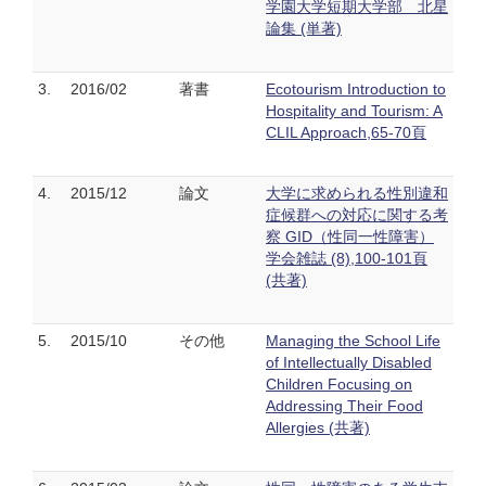
学園大学短期大学部 北星
論集 (単著)
3.
2016/02
著書
Ecotourism Introduction to
Hospitality and Tourism: A
CLIL Approach,65-70頁
4.
2015/12
論文
大学に求められる性別違和
症候群への対応に関する考
察 GID（性同一性障害）
学会雑誌 (8),100-101頁
(共著)
5.
2015/10
その他
Managing the School Life
of Intellectually Disabled
Children Focusing on
Addressing Their Food
Allergies (共著)