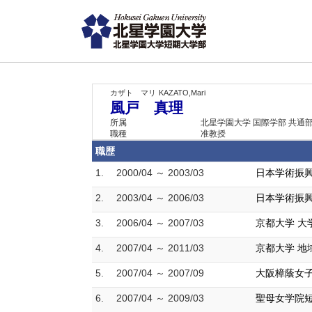
カザト マリ
KAZATO,Mari
風戸 真理
所属
北星学園大学 国際学部 共通
職種
准教授
職歴
1.
2000/04 ～ 2003/03
日本学術振興
2.
2003/04 ～ 2006/03
日本学術振興
3.
2006/04 ～ 2007/03
京都大学 大
4.
2007/04 ～ 2011/03
京都大学 地
5.
2007/04 ～ 2007/09
大阪樟蔭女子
6.
2007/04 ～ 2009/03
聖母女学院短