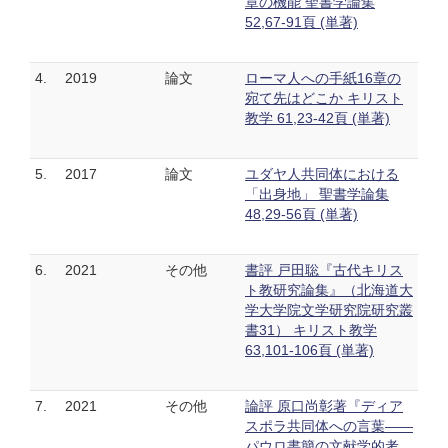
章の機能 聖書学論集
52,67-91頁 (単著)
4.
2019
論文
ローマ人への手紙16章の
宛て先はどこか キリスト
教学 61,23-42頁 (単著)
5.
2017
論文
ユダヤ人共同体における
「出身地」 聖書学論集
48,29-56頁 (単著)
6.
2021
その他
書評 戸田聡『古代キリス
ト教研究論集』（北海道大
学大学院文学研究院研究叢
書31） キリスト教学
63,101-106頁 (単著)
7.
2021
その他
論評 原口尚彰著『ディア
スポラ共同体への言葉――
パウロ書簡の文献学的考