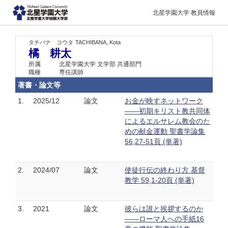
北星学園大学 教員情報
タチバナ コウタ
TACHIBANA, Kota
橘 耕太
所属
北星学園大学 文学部 共通部門
職種
専任講師
著書・論文等
1.
2025/12
論文
お金が映すネットワーク
――初期キリスト教共同体
によるエルサレム教会のた
めの献金運動 聖書学論集
56,27-51頁 (単著)
2.
2024/07
論文
使徒行伝の終わり方 基督
教学 59,1-20頁 (単著)
3.
2021
論文
彼らは誰と挨拶するのか
――ローマ人への手紙16