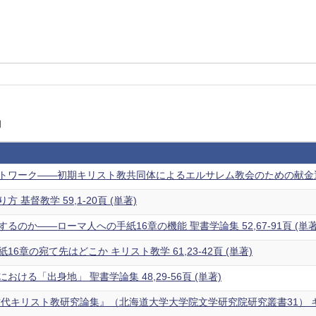
門
ワーク――初期キリスト教共同体によるエルサレム教会のための献金運動 聖書
 基督教学 59,1-20頁 (単著)
るのか――ローマ人への手紙16章の機能 聖書学論集 52,67-91頁 (単著
6章の宛て先はどこか キリスト教学 61,23-42頁 (単著)
ける「出身地」 聖書学論集 48,29-56頁 (単著)
代キリスト教研究論集』（北海道大学大学院文学研究院研究叢書31） キリスト教