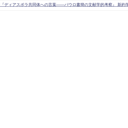
『ディアスポラ共同体への言葉――パウロ書簡の文献学的考察』 新約学研究 4