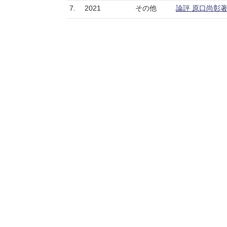
7.
2021
その他
論評 原口尚彰著