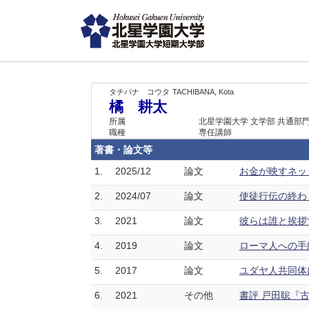
タチバナ コウタ
TACHIBANA, Kota
橘 耕太
所属
北星学園大学 文学部 共通部
職種
専任講師
著書・論文等
1.
2025/12
論文
お金が映すネット
2.
2024/07
論文
使徒行伝の終わり方
3.
2021
論文
彼らは誰と挨拶す
4.
2019
論文
ローマ人への手紙1
5.
2017
論文
ユダヤ人共同体にお
6.
2021
その他
書評 戸田聡『古