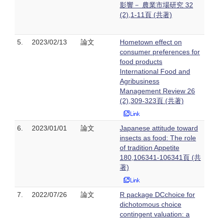
影響－ 農業市場研究 32
(2),1-11頁 (共著)
5.
2023/02/13
論文
Hometown effect on
consumer preferences for
food products
International Food and
Agribusiness
Management Review 26
(2),309-323頁 (共著)
6.
2023/01/01
論文
Japanese attitude toward
insects as food: The role
of tradition Appetite
180,106341-106341頁 (共
著)
7.
2022/07/26
論文
R package DCchoice for
dichotomous choice
contingent valuation: a