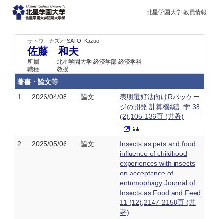
北星学園大学 教員情報
サトウ カズオ
SATO, Kazuo
佐藤 和夫
所属
北星学園大学 経済学部 経済学科
職種
教授
著書・論文等
1.
2026/04/08
論文
表明選好法向けRパッケー
ジの開発 計算機統計学 38
(2),105-136頁 (共著)
2.
2025/05/06
論文
Insects as pets and food:
influence of childhood
experiences with insects
on acceptance of
entomophagy Journal of
Insects as Food and Feed
11 (12),2147-2158頁 (共
著)