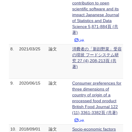
contribution to open
scientific software and its
impact Japanese Journal
of Statistics and Data
Science 5,871-884頁 (共
著)
8.
2021/03/25
論文
消費者の「新顔野菜」受容
の現状 フードシステム研
究 27 (4),208-213頁 (共
著)
9.
2020/06/15
論文
Consumer preferences for
three dimensions of
country of origin of a
processed food product
British Food Journal 122
(11),3361-3382頁 (共著)
10.
2018/09/01
論文
Socio-economic factors