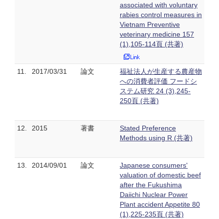
associated with voluntary
rabies control measures in
Vietnam Preventive
veterinary medicine 157
(1),105-114頁 (共著)
11.
2017/03/31
論文
福祉法人が生産する農産物
への消費者評価 フードシ
ステム研究 24 (3),245-
250頁 (共著)
12.
2015
著書
Stated Preference
Methods using R (共著)
13.
2014/09/01
論文
Japanese consumers'
valuation of domestic beef
after the Fukushima
Daiichi Nuclear Power
Plant accident Appetite 80
(1),225-235頁 (共著)