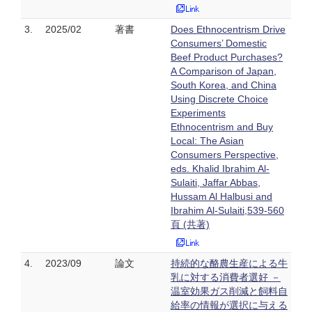
3.
2025/02
著書
Does Ethnocentrism Drive
Consumers’ Domestic
Beef Product Purchases?
A Comparison of Japan,
South Korea, and China
Using Discrete Choice
Experiments
Ethnocentrism and Buy
Local: The Asian
Consumers Perspective,
eds. Khalid Ibrahim Al-
Sulaiti, Jaffar Abbas,
Hussam Al Halbusi and
Ibrahim Al-Sulaiti,539-560
頁 (共著)
4.
2023/09
論文
持続的な酪農生産による牛
乳に対する消費者選好 －
温室効果ガス削減と飼料自
給率の情報が選択に与える