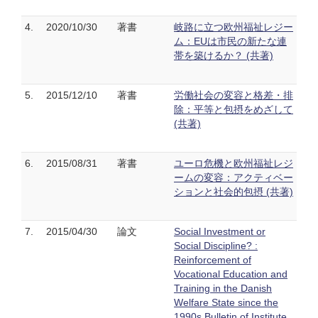
4.
2020/10/30
著書
岐路に立つ欧州福祉レジー
ム：EUは市民の新たな連
帯を築けるか？ (共著)
5.
2015/12/10
著書
労働社会の変容と格差・排
除：平等と包摂をめざして
(共著)
6.
2015/08/31
著書
ユーロ危機と欧州福祉レジ
ームの変容：アクティベー
ションと社会的包摂 (共著)
7.
2015/04/30
論文
Social Investment or
Social Discipline? :
Reinforcement of
Vocational Education and
Training in the Danish
Welfare State since the
1990s Bulletin of Institute