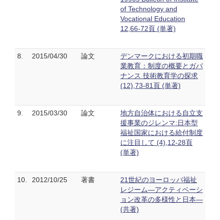
of Technology and
Vocational Education
12,66-72頁 (単著)
8.
2015/04/30
論文
デンマークにおける初期職
業教育：制度の概要とガバ
ナンス 技術教育学の探求
(12),73-81頁 (単著)
9.
2015/03/30
論文
地方自治体における自立支
援事業のジレンマ:日本型
福祉国家における給付制度
に注目して (4),12-28頁
(単著)
10.
2012/10/25
著書
21世紀のヨーロッパ福祉
レジーム―アクティベーシ
ョン改革の多様性と日本―
(共著)