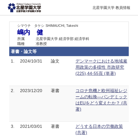
北星学園大学 教員情報
シマウチ タケシ
SHIMAUCHI, Takeshi
嶋内 健
所属
北星学園大学 経済学部 経済学科
職種
准教授
著書・論文等
1.
2024/10/31
論文
デンマークにおける地域雇
用政策の多様性 市政研究
(225),44-55頁 (単著)
2.
2023/12/20
著書
コロナ危機と欧州福祉レジ
ームの転換―パンデミック
はEUをどう変えたか？ (共
著)
3.
2021/03/01
著書
どうする日本の労働政策
(共著)