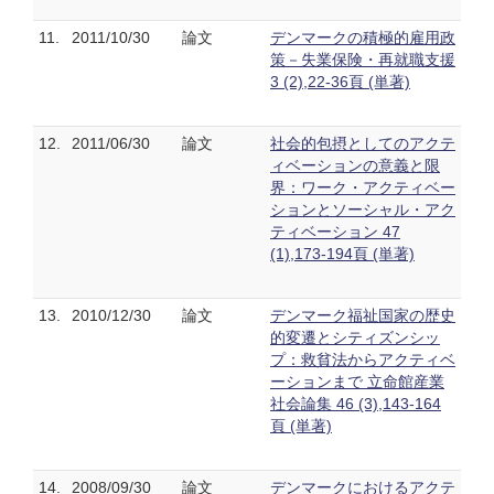
11.
2011/10/30
論文
デンマークの積極的雇用政
策－失業保険・再就職支援
3 (2),22-36頁 (単著)
12.
2011/06/30
論文
社会的包摂としてのアクテ
ィベーションの意義と限
界：ワーク・アクティベー
ションとソーシャル・アク
ティベーション 47
(1),173-194頁 (単著)
13.
2010/12/30
論文
デンマーク福祉国家の歴史
的変遷とシティズンシッ
プ：救貧法からアクティベ
ーションまで 立命館産業
社会論集 46 (3),143-164
頁 (単著)
14.
2008/09/30
論文
デンマークにおけるアクテ