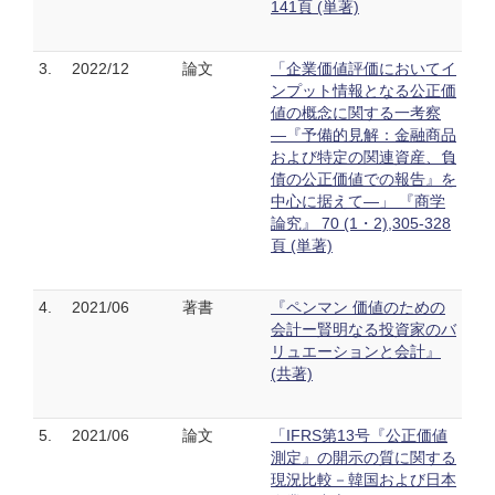
141頁 (単著)
3.
2022/12
論文
「企業価値評価においてイ
ンプット情報となる公正価
値の概念に関する一考察
―『予備的見解：金融商品
および特定の関連資産、負
債の公正価値での報告』を
中心に据えて―」 『商学
論究』 70 (1・2),305-328
頁 (単著)
4.
2021/06
著書
『ペンマン 価値のための
会計ー賢明なる投資家のバ
リュエーションと会計』
(共著)
5.
2021/06
論文
「IFRS第13号『公正価値
測定』の開示の質に関する
現況比較－韓国および日本