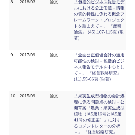
8.
2018/03
論文
「包括的ビジネス報告モデ
ルにおける公正価値－情報
の質的特性に係わる概念フ
レームワーク・プロジェク
トを踏まえて－」 『産研
論集』 (45),107-115頁 (単
著)
9.
2017/09
論文
「全面公正価値会計の適用
可能性の検討－包括的ビジ
ネス報告モデルを中心とし
て－」 『経営戦略研究』
(11),55-66頁 (単著)
10.
2015/09
論文
「果実生成型植物の会計処
理に係る問題点の検討－公
開草案『農業：果実生成型
植物（IAS第16号とIAS第
41号の修正案）』に対す
るコメントレターの分析
－」 『経営戦略研究』