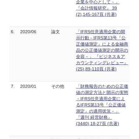
企業を中心として－」
『会計情報研究』 39
(2),145-167頁 (共著)
6.
2020/06
論文
「IFRS任意適用企業の開
示行動－IFRS第13号『公
正価値測定』による金融商
品の公正価値測定の開示の
全容－」 『ビジネス＆ア
カウンティングレビュー』
(25),89-110頁 (共著)
7.
2020/01
その他
「財務報告のための公正価
値の測定方法と開示の実態
－IFRS任意適用企業によ
るIFRS第13号『公正価値
測定』の適用状況－」
『週刊 経営財務』
(3440),18-27頁 (共著)