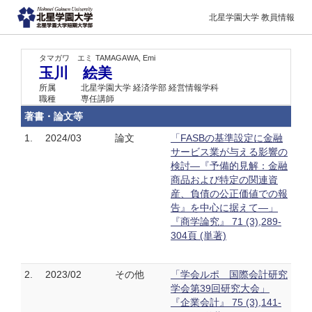
北星学園大学 教員情報
タマガワ エミ
TAMAGAWA, Emi
玉川 絵美
所属
北星学園大学 経済学部 経営情報学科
職種
専任講師
著書・論文等
1.
2024/03
論文
「FASBの基準設定に金融
サービス業が与える影響の
検討―『予備的見解：金融
商品および特定の関連資
産、負債の公正価値での報
告』を中心に据えて―」
『商学論究』 71 (3),289-
304頁 (単著)
2.
2023/02
その他
「学会ルポ 国際会計研究
学会第39回研究大会」
『企業会計』 75 (3),141-