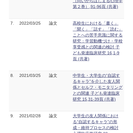
（問いからはじまる心理学
第２巻）,91-96頁 (共著)
7.
2022/03/25
論文
高校生における「書く」
「聞く」「話す」「読む」
ことへの苦手意識に関する
研究：学習動機づけ・学校
享受感との関連の検討 子
ども発達臨床研究 16,1-9
頁 (共著)
8.
2021/03/25
論文
中学生・大学生の“自認す
るキャラ”を介した友人関
係とセルフ・モニタリング
との関連 子ども発達臨床
研究 15,31-39頁 (共著)
9.
2021/02/28
論文
大学生の友人関係におけ
る“自認するキャラ”の形
成・維持プロセスの検討