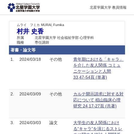
北星学園大学 教員情報
ムライ フミカ
MURAI, Fumika
村井 史香
所属
北星学園大学 社会福祉学部 心理学科
職種
専任講師
著書・論文等
1.
2024/03/18
その他
青年期における「キャラ」
を介した友人関係 コミュ
ニケーションと人間
33,47-54頁 (単著)
2.
2024/03/09
その他
カルテ開示請求に対する対
応について 椙山臨床心理
研究 24,17-27頁 (共著)
3.
2024/03/03
論文
大学生の友人関係におけ
る“キャラ”を演じるストレ