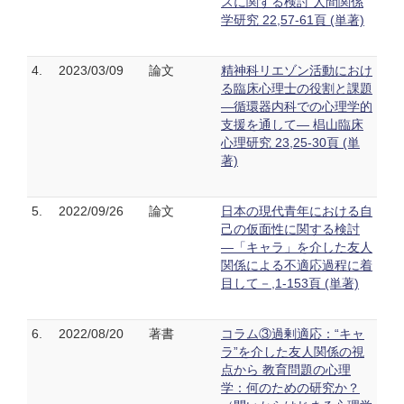
スに関する検討 人間関係
学研究 22,57-61頁 (単著)
4.
2023/03/09
論文
精神科リエゾン活動におけ
る臨床心理士の役割と課題
―循環器内科での心理学的
支援を通して― 椙山臨床
心理研究 23,25-30頁 (単
著)
5.
2022/09/26
論文
日本の現代青年における自
己の仮面性に関する検討
―「キャラ」を介した友人
関係による不適応過程に着
目して－,1-153頁 (単著)
6.
2022/08/20
著書
コラム③過剰適応：“キャ
ラ”を介した友人関係の視
点から 教育問題の心理
学：何のための研究か？