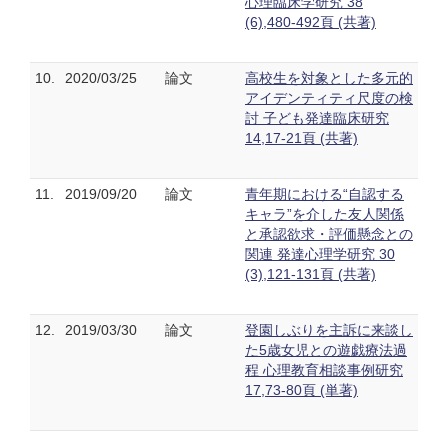
心理臨床学研究 38
(6),480-492頁 (共著)
10.
2020/03/25
論文
高校生を対象とした多元的
アイデンティティ尺度の検
討 子ども発達臨床研究
14,17-21頁 (共著)
11.
2019/09/20
論文
青年期における“自認する
キャラ”を介した友人関係
と承認欲求・評価懸念との
関連 発達心理学研究 30
(3),121-131頁 (共著)
12.
2019/03/30
論文
登園しぶりを主訴に来談し
た5歳女児との遊戯療法過
程 心理教育相談事例研究
17,73-80頁 (単著)