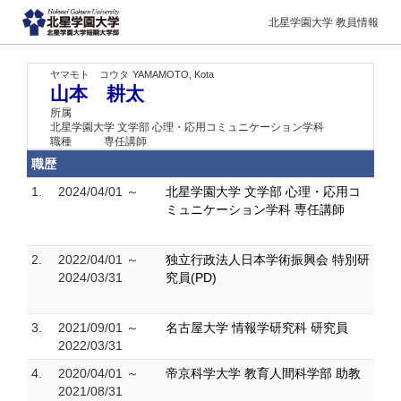
北星学園大学 教員情報
ヤマモト コウタ
YAMAMOTO, Kota
山本 耕太
所属
北星学園大学 文学部 心理・応用コミュニケーション学科
職種
専任講師
職歴
1.
2024/04/01 ～
北星学園大学 文学部 心理・応用コ
ミュニケーション学科 専任講師
2.
2022/04/01 ～
独立行政法人日本学術振興会 特別研
2024/03/31
究員(PD)
3.
2021/09/01 ～
名古屋大学 情報学研究科 研究員
2022/03/31
4.
2020/04/01 ～
帝京科学大学 教育人間科学部 助教
2021/08/31